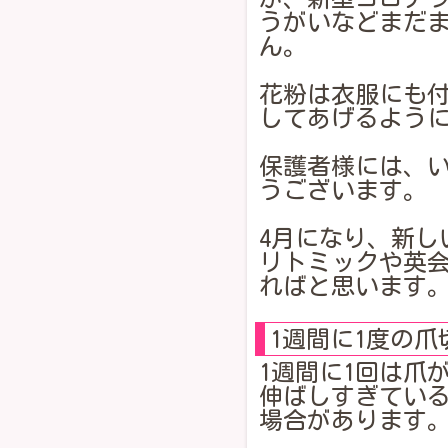
うがいなどまだ
ん。
花粉は衣服にも
してあげるよう
保護者様には、
うございます。
4月になり、新し
リトミックや英
ればと思います
1週間に1度の
1週間に1回は爪
伸ばしすぎてい
場合があります