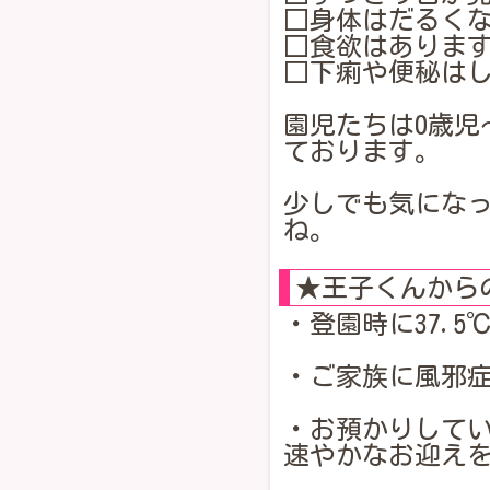
□身体はだるく
□食欲はありま
□下痢や便秘は
園児たちは0歳児
ております。
少しでも気にな
ね。
★王子くんから
・登園時に37.
・ご家族に風邪
・お預かりして
速やかなお迎え