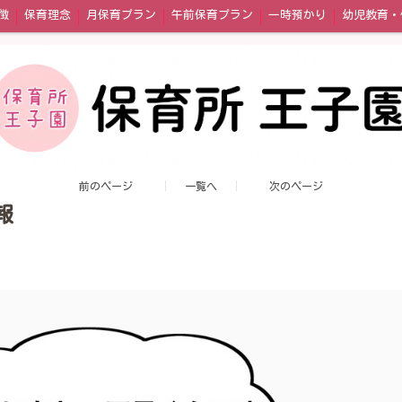
徴
保育理念
月保育プラン
午前保育プラン
一時預かり
問い合わせ
アクセス
前のページ
一覧へ
次のページ
報