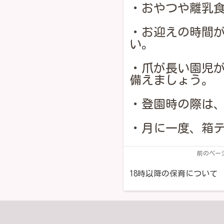
・おやつや離乳
・お迎えの時間が
い。
・爪が長い園児
備えましょう。
・登園時の際は
・月に一度、箱
前のペー
18時以降の保育について