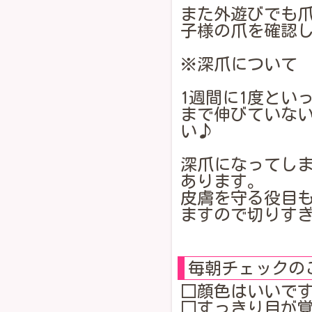
また外遊びでも爪
子様の爪を確認
※深爪について
1週間に1度とい
まで伸びていない
い♪
深爪になってし
あります。
皮膚を守る役目
ますので切りす
毎朝チェックの
□顔色はいいで
□すっきり目が