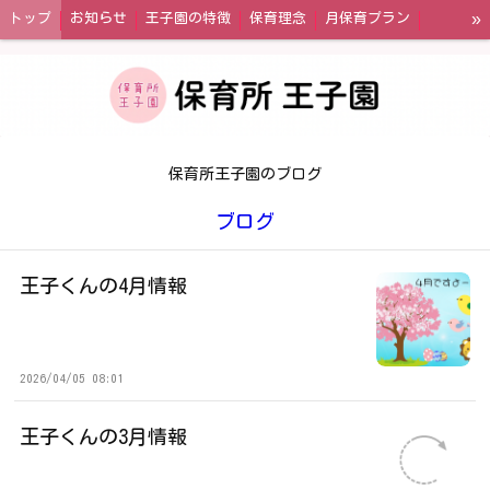
»
トップ
お知らせ
王子園の特徴
保育理念
月保育プラン
午前保育プラン
一時預かり
幼児教育・保育の無償化制度
王子園の一日
園内の風景
年間イベント
お問い合わせ
アクセス
保育所王子園のブログ
ブログ
王子くんの4月情報
2026/04/05 08:01
王子くんの3月情報