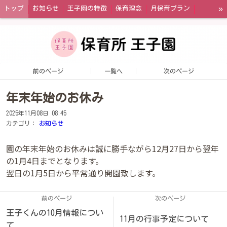
»
トップ
お知らせ
王子園の特徴
保育理念
月保育プラン
午前保育プラン
一時預かり
幼児教育・保育の無償化制度
王子園の一日
園内の風景
年間イベント
お問い合わせ
アクセス
前のページ
一覧へ
次のページ
年末年始のお休み
2025年11月08日 08:45
カテゴリ：
お知らせ
園の年末年始のお休みは誠に勝手ながら12月27日から翌年
の1月4日までとなります。
翌日の1月5日から平常通り開園致します。
前のページ
次のページ
王子くんの10月情報につい
11月の行事予定について
て