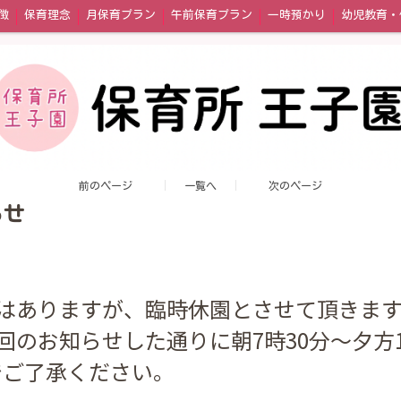
徴
保育理念
月保育プラン
午前保育プラン
一時預かり
問い合わせ
アクセス
前のページ
一覧へ
次のページ
らせ
ではありますが、臨時休園とさせて頂きま
前回のお知らせした通りに朝7時30分〜夕方1
でご了承ください。